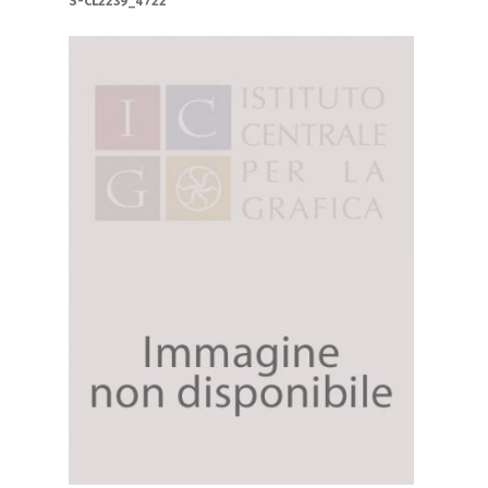
S-CL2239_4722