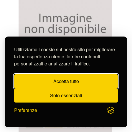
Utilizziamo i cookie sul nostro sito per migliorare
la tua esperienza utente, fornire contenuti
Feoli Vincenzo
personalizzati e analizzare il traffico.
DE LA PLACE OV MARCHE DE NERVA A'ROME
S-CL2239_4727
Accetta tutto
Solo essenziali
Preferenze