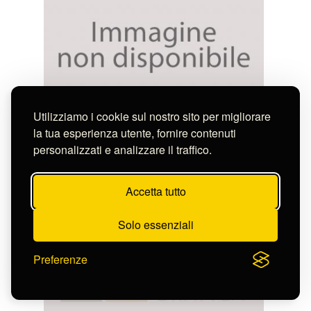
Utilizziamo i cookie sul nostro sito per migliorare
Anonimo
la tua esperienza utente, fornire contenuti
TEMPLE DE MARS LE VENGEUR DANS LE
personalizzati e analizzare il traffico.
FORM DE NERVA BAINS DE ..
S-CL2363_15816
Accetta tutto
Solo essenziali
Preferenze