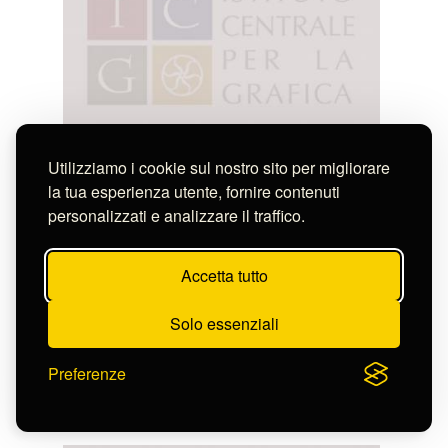
Utilizziamo i cookie sul nostro sito per migliorare
la tua esperienza utente, fornire contenuti
personalizzati e analizzare il traffico.
Accetta tutto
Solo essenziali
Kuesel Melchior
Preferenze
GROSSER WASSERFAHL ZU TIVOLI , HAT
FRAFFT ZU IMPETRIREN
S-FN38437