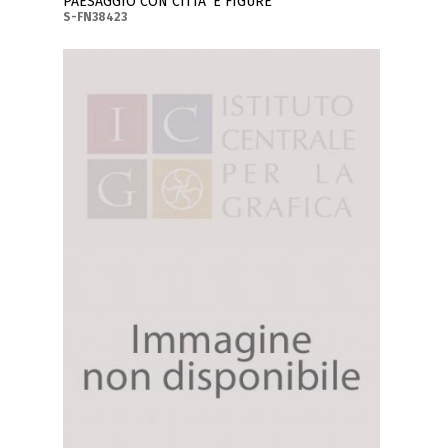
PAESAGGIO CON CITTA' E FIGURE
S-FN38423