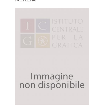
S-CL2282_8165