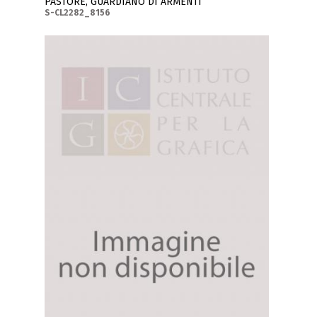
PASTORE, GUARDIANO DI ARMENTI
S-CL2282_8156