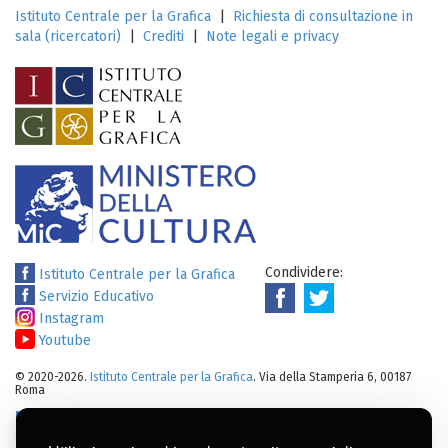
Istituto Centrale per la Grafica
|
Richiesta di consultazione in
sala (ricercatori)
|
Crediti
|
Note legali e privacy
Condividere:
Istituto Centrale per la Grafica
Servizio Educativo
Instagram
Youtube
© 2020-2026.
Istituto Centrale per la Grafica
. Via della Stamperia 6, 00187
Roma
Note legali
:
Tutti i diritti sui cataloghi, sulle immagini, sui testi e/o su
altro materiale pubblicato su questo sito sono soggetti alle leggi sul