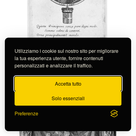
Utilizziamo i cookie sul nostro sito per migliorare
Frosne Jean
la tua esperienza utente, fornire contenuti
QUESTA PRINCIPESSA SENZA PARE
D'OGNI MODO, SOMMO COLMO DE ..
personalizzati e analizzare il traffico.
S-FC43792
Accetta tutto
Solo essenziali
Preferenze