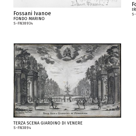
F
I
Fossani Ivanoe
S
FONDO MARINO
S-FN38934
TERZA SCENA GIARDINO DI VENERE
S-FN3894