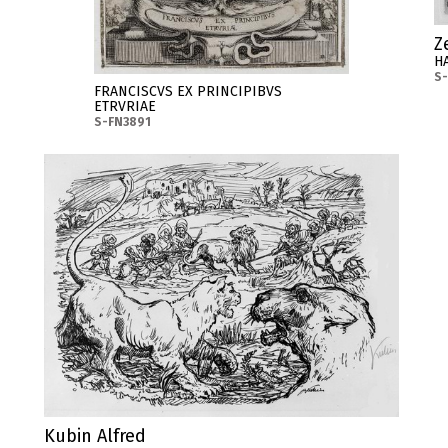
Z
H
S-
FRANCISCVS EX PRINCIPIBVS
ETRVRIAE
S-FN3891
Kubin Alfred