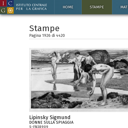
HOME
STAMPE
MAT
Stampe
Pagina 1926 di
4420
Lipinsky Sigmund
DONNE SULLA SPIAGGIA
S-FN38909