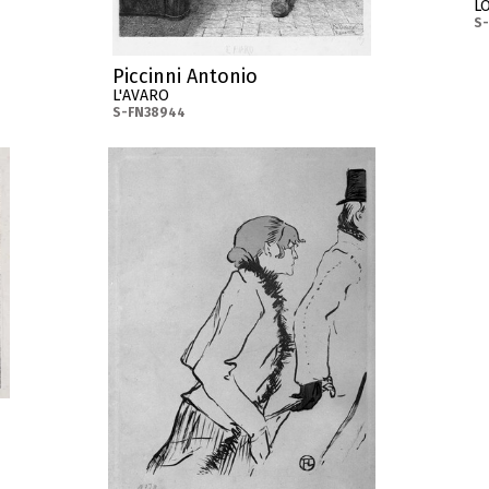
L
S
Piccinni Antonio
L'AVARO
S-FN38944