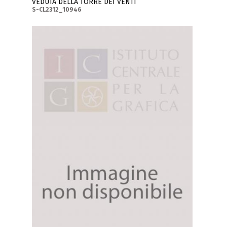
VEDUTA DELLA TORRE DEI VENTI
S-CL2312_10946