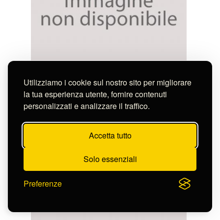
Bianchi Giuseppe (attribuito a)
VEDUTA DEL MONUMENTO DI FILOPAPPO
Utilizziamo i cookie sul nostro sito per migliorare
S-CL2312_10949
la tua esperienza utente, fornire contenuti
personalizzati e analizzare il traffico.
Accetta tutto
Solo essenziali
Preferenze