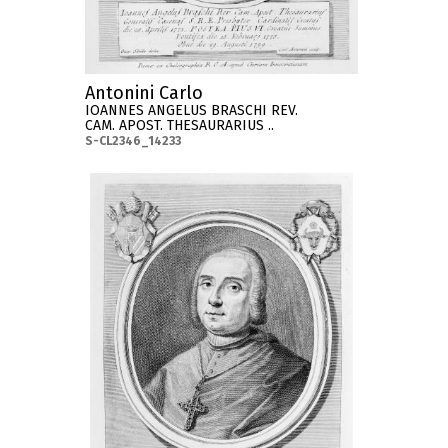
Antonini Carlo
IOANNES ANGELUS BRASCHI REV.
CAM. APOST. THESAURARIUS ..
S-CL2346_14233