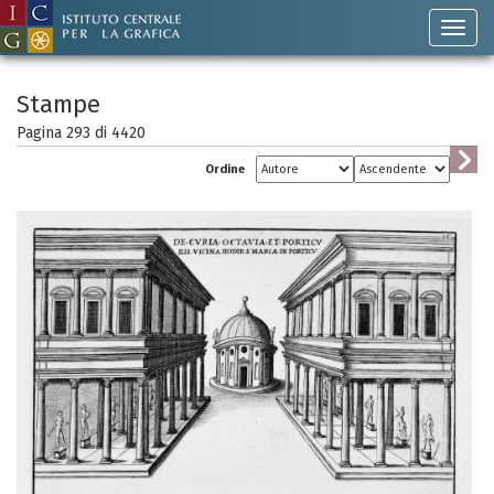
Stampe
Pagina 293 di
4420
Ordine