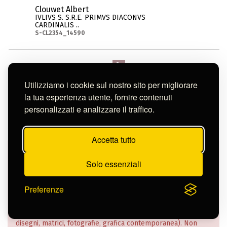
Clouwet Albert
IVLIVS S. S.R.E. PRIMVS DIACONVS
CARDINALIS ..
S-CL2354_14590
Continua nella pagina
Utilizziamo i cookie sul nostro sito per migliorare
la tua esperienza utente, fornire contenuti
personalizzati e analizzare il traffico.
Accetta tutto
Nella Banca Dati dell’Istituto sono confluiti dati e
informazioni della catalogazione informatizzata effettuata
Solo essenziali
su tutto il patrimonio, a partire da una massiva schedatura
realizzata agli albori dell’era tecnologica nel biennio 1987-
Preferenze
89, che ha interessato l’intera consistenza delle collezioni
di stampe. Si sono succeduti nel tempo vari interventi,
rivolti a catalogare i vari settori del patrimonio (stampe,
disegni, matrici, fotografie, grafica contemporanea). Non