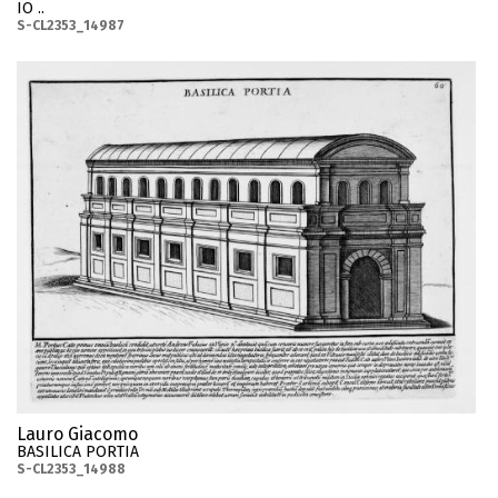
IO ..
S-CL2353_14987
Lauro Giacomo
BASILICA PORTIA
S-CL2353_14988