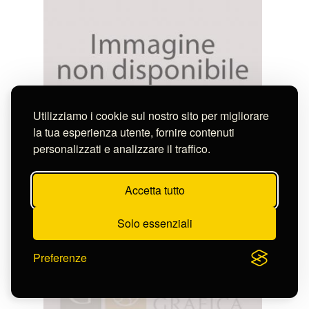
Utilizziamo i cookie sul nostro sito per migliorare
la tua esperienza utente, fornire contenuti
Burgkmair Hans
personalizzati e analizzare il traffico.
IL GIOVANE PRINCIPE CONVERSA CON I
SUOI ARMIGERI
S-FN44229
Accetta tutto
Solo essenziali
Preferenze