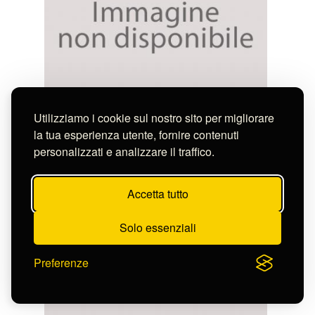
PONTE DEI SOSPIRI E PRIGIONI DI VENEZIA
Utilizziamo i cookie sul nostro sito per migliorare
S-FN12907
la tua esperienza utente, fornire contenuti
personalizzati e analizzare il traffico.
Accetta tutto
Solo essenziali
Preferenze