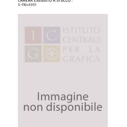
CAMERA ESEGUITO A STUCCO .
S-FN40951