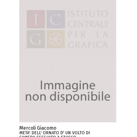
Mercoli Giacomo
META' DELL' ORNATO D' UN VOLTO DI