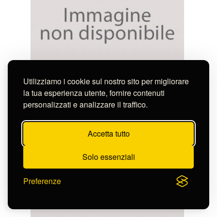
Utilizziamo i cookie sul nostro sito per migliorare
Nocchi Giovanni Battista
SANTO VESCOVO
la tua esperienza utente, fornire contenuti
S-FN40955
personalizzati e analizzare il traffico.
Accetta tutto
Solo essenziali
Preferenze