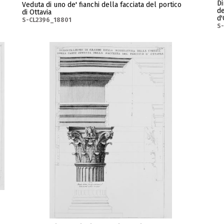
Di
Veduta di uno de' fianchi della facciata del portico
de
di Ottavia
d'
S-CL2396_18801
S