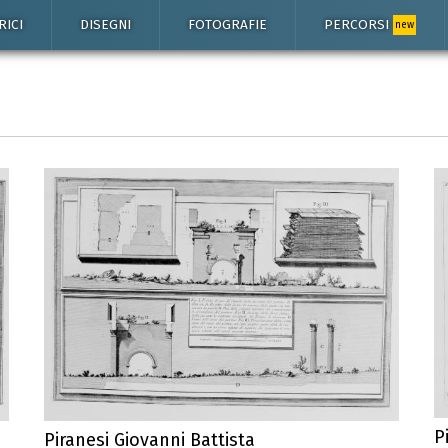
RICI
DISEGNI
FOTOGRAFIE
PERCORSI
new
P
Piranesi Giovanni Battista