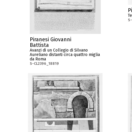
P
Te
S
Piranesi Giovanni
Battista
Avanzi di un Collegio di Silvano
Aureliano distanti circa quattro miglia
da Roma
S-CL2396_18819