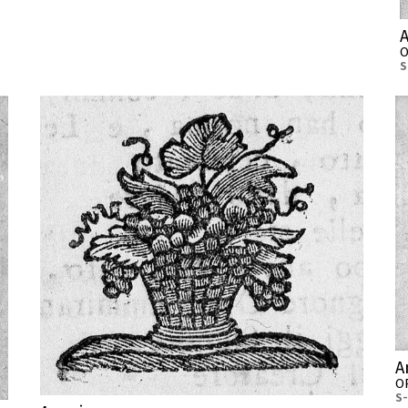
O
S
A
O
S