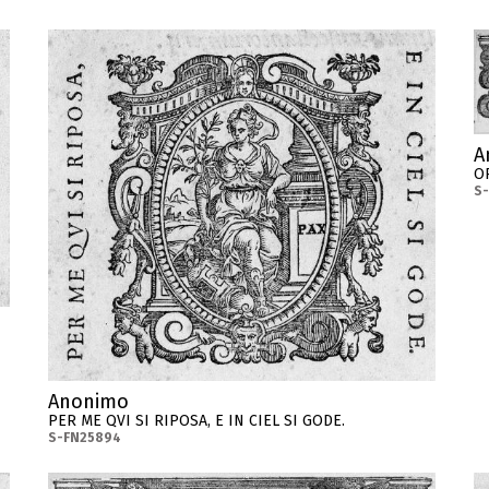
A
O
S
Anonimo
PER ME QVI SI RIPOSA, E IN CIEL SI GODE.
S-FN25894