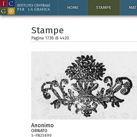
HOME
STAMPE
MAT
Stampe
Pagina 1736 di
4420
Anonimo
ORNATO
S-FN25890