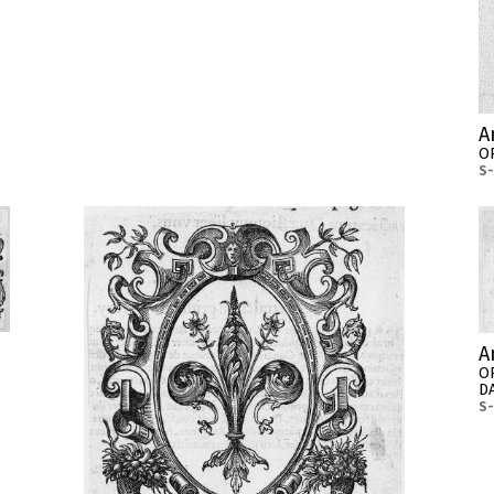
A
O
S
A
O
D
S