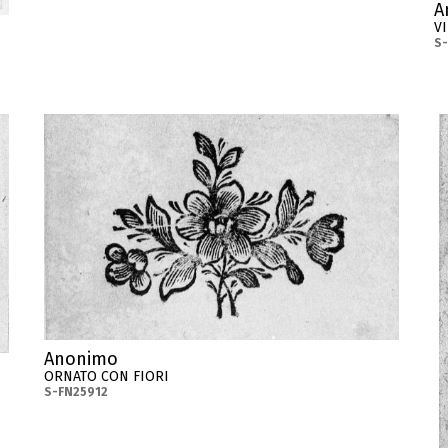
A
VI
S
Anonimo
ORNATO CON FIORI
S-FN25912