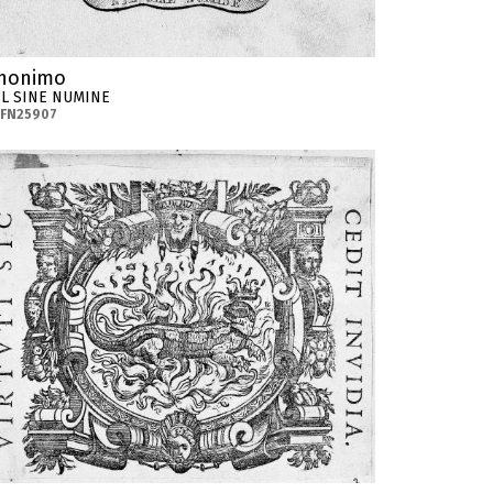
nonimo
IL SINE NUMINE
-FN25907