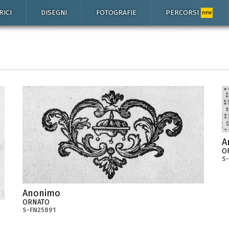
RICI
DISEGNI
FOTOGRAFIE
PERCORSI
new
A
O
S
Anonimo
ORNATO
S-FN25891