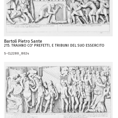
Bartoli Pietro Sante
215. TRAIANO CO' PREFETTI, E TRIBUNI DEL SUO ESSERCITO
S-CL2280_8024