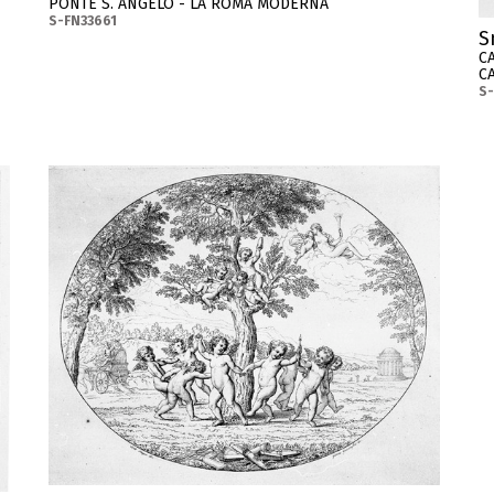
PONTE S. ANGELO - LA ROMA MODERNA
S-FN33661
S
C
CA
S