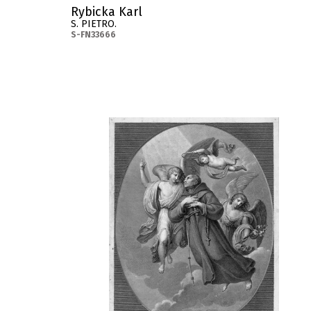
Rybicka Karl
S. PIETRO.
S-FN33666