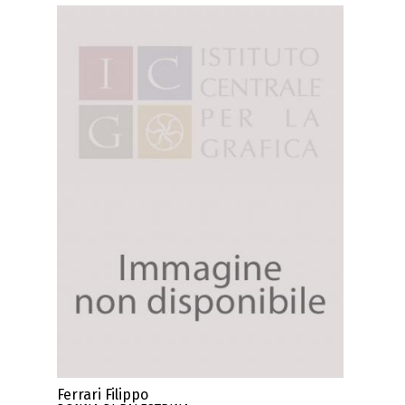
Ferrari Filippo