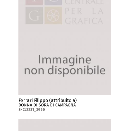
Ferrari Filippo (attribuito a)
DONNA DI SORA DI CAMPAGNA
S-CL2231_3960