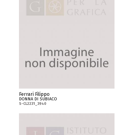
Ferrari Filippo
DONNA DI SUBIACO
S-CL2231_3940