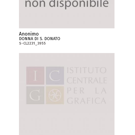
Anonimo
DONNA DI S. DONATO
S-CL2231_3955