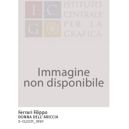
Ferrari Filippo
DONNA DELL' ARICCIA
S-CL2231_3961