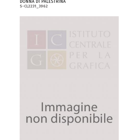
DONNA DI PALESTRINA
S-CL2231_3962