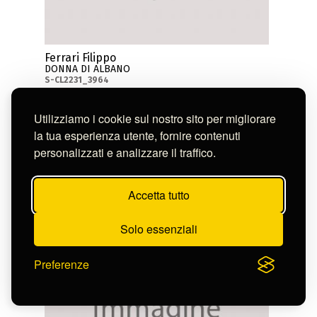
Ferrari Filippo
DONNA DI ALBANO
S-CL2231_3964
Utilizziamo i cookie sul nostro sito per migliorare
la tua esperienza utente, fornire contenuti
personalizzati e analizzare il traffico.
Accetta tutto
Solo essenziali
Preferenze