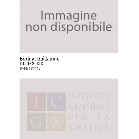
Borluyt Guillaume
III. REG. XIX
S-FN18111v