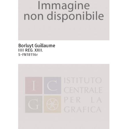
Borluyt Guillaume
IIII REG. XXII.
S-FN18116r