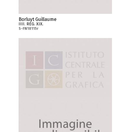
Borluyt Guillaume
IIII. REG. XIX.
S-FN18115r