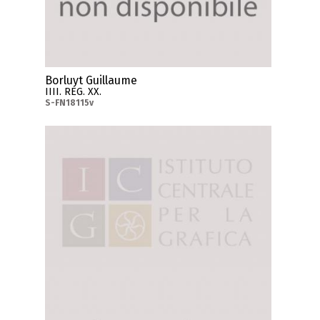
Borluyt Guillaume
IIII. REG. XX.
S-FN18115v