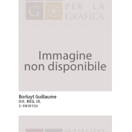
Borluyt Guillaume
IIII. REG. IX.
S-FN18113r