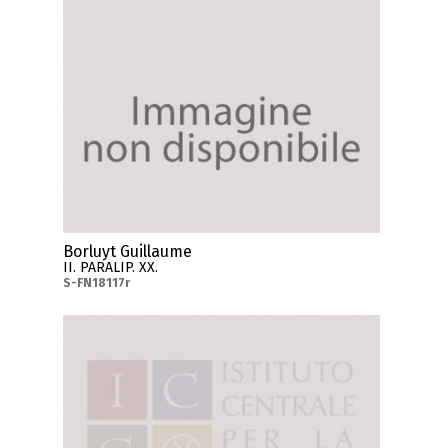
Borluyt Guillaume
II. PARALIP. XX.
S-FN18117r