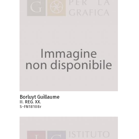
Borluyt Guillaume
II. REG. XX.
S-FN18108r