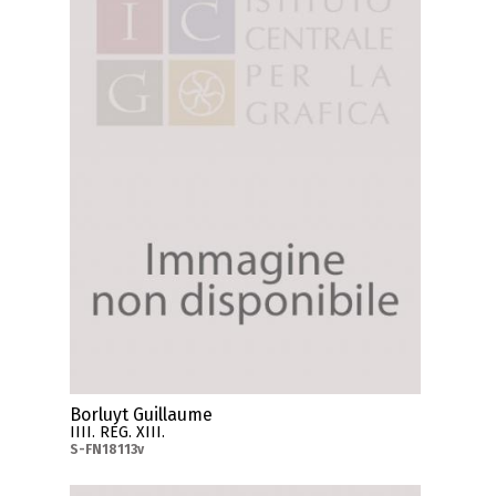
Borluyt Guillaume
IIII. REG. XIII.
S-FN18113v