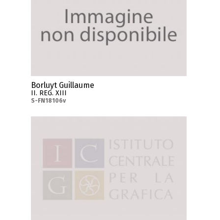
Borluyt Guillaume
II. REG. XIII
S-FN18106v