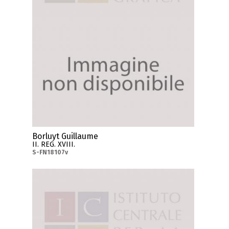
Borluyt Guillaume
II. REG. XVIII.
S-FN18107v