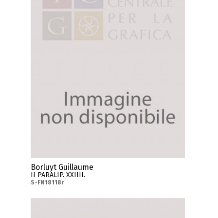
Borluyt Guillaume
II PARALIP. XXIIII.
S-FN18118r