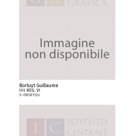
Borluyt Guillaume
IIII REG. VI
S-FN18112v