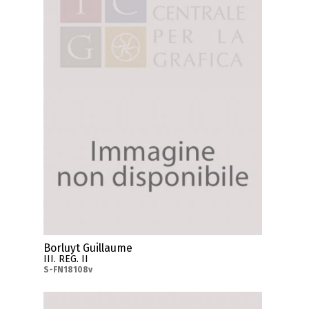
Borluyt Guillaume
III. REG. II
S-FN18108v