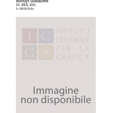
Borluyt Guillaume
III. REG. XIII.
S-FN18109v