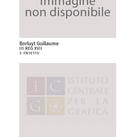
Borluyt Guillaume
III REG XVII
S-FN18111r