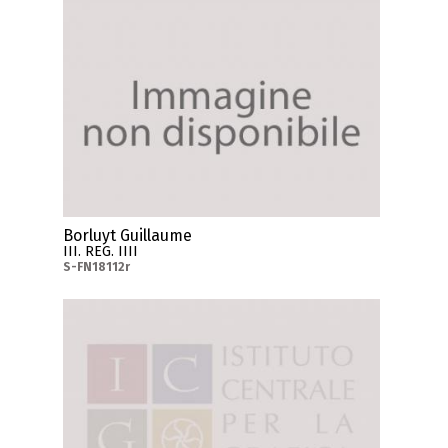
Borluyt Guillaume
III. REG. IIII
S-FN18112r