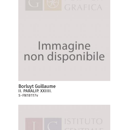
Borluyt Guillaume
II. PARALIP. XXIIII.
S-FN18117v