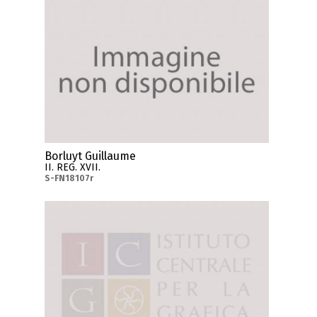
Borluyt Guillaume
II. REG. XVII.
S-FN18107r