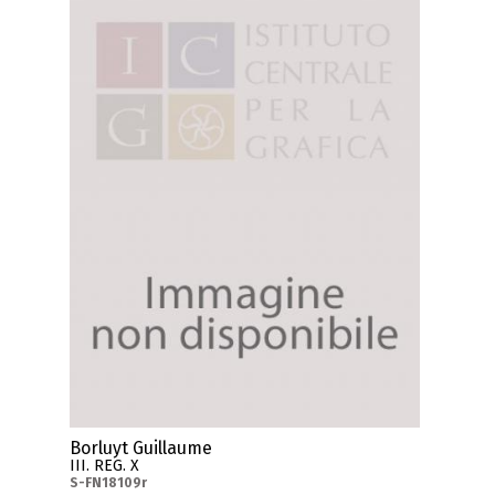
Borluyt Guillaume
III. REG. X
S-FN18109r