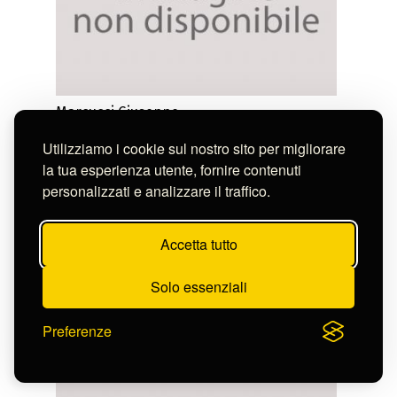
Marcucci Giuseppe
PUTTO CON UVA
S-CL2236_4489
Utilizziamo i cookie sul nostro sito per migliorare
la tua esperienza utente, fornire contenuti
personalizzati e analizzare il traffico.
Accetta tutto
Solo essenziali
Preferenze