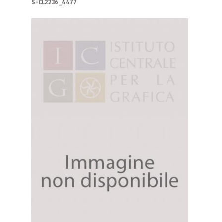
S-CL2236_4477