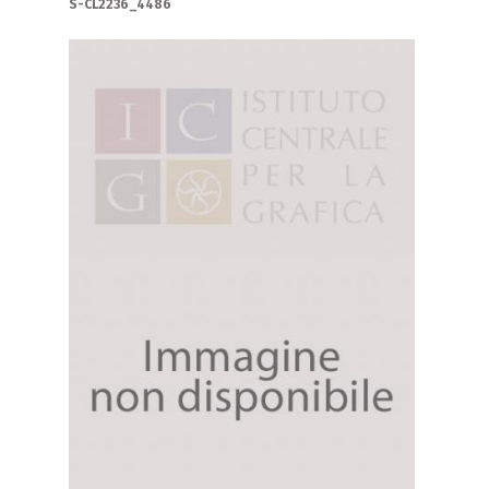
S-CL2236_4486