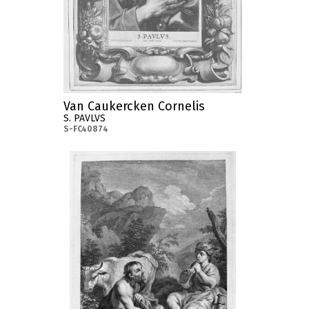
Van Caukercken Cornelis
S. PAVLVS
S-FC40874