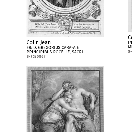
C
Colin Jean
I
M
FR: D. GREGORIUS CARAFA E
PRINCIPIBUS ROCELLE, SACRI ..
S
S-FC40867