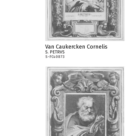
Van Caukercken Cornelis
S. PETRVS
S-FC40873