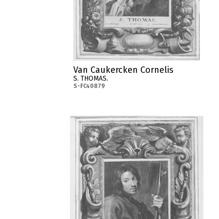
Van Caukercken Cornelis
S. THOMAS.
S-FC40879