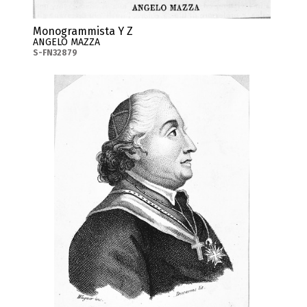
Monogrammista Y Z
ANGELO MAZZA
S-FN32879