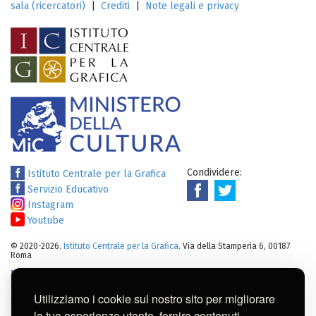
sala (ricercatori)
|
Crediti
|
Note legali e privacy
Condividere:
Istituto Centrale per la Grafica
Servizio Educativo
Instagram
Youtube
© 2020-2026.
Istituto Centrale per la Grafica
. Via della Stamperia 6, 00187
Roma
Note legali
:
Tutti i diritti sui cataloghi, sulle immagini, sui testi e/o su
altro materiale pubblicato su questo sito sono soggetti alle leggi sul
Utilizziamo i cookie sul nostro sito per migliorare
diritto di autore.
Per usi commerciali dei contenuti contattare l'Istituto:
ic-
la tua esperienza utente, fornire contenuti