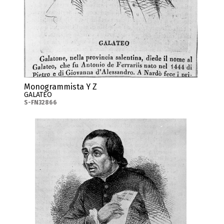
Monogrammista Y Z
GALATEO
S-FN32866