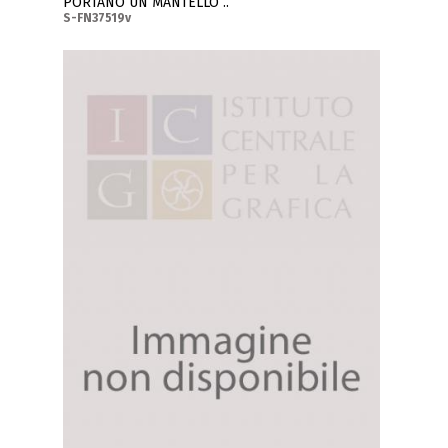
PORTANO UN MANTELLO ..
S-FN37519v