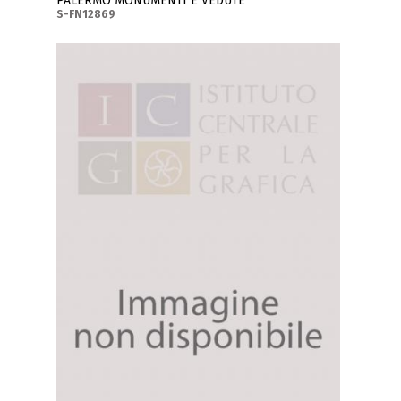
PALERMO MONUMENTI E VEDUTE
S-FN12869