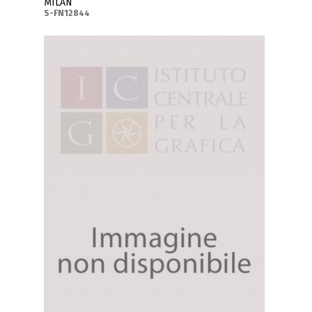
MILAN
S-FN12844