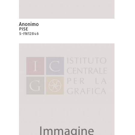
Anonimo
PISE
S-FN12846