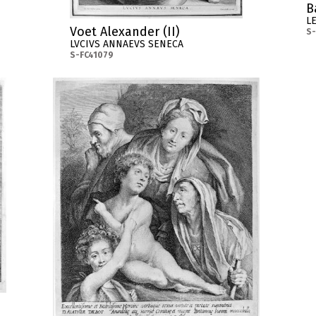
B
L
Voet Alexander (II)
S-
LVCIVS ANNAEVS SENECA
S-FC41079