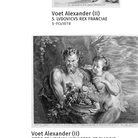
Voet Alexander (II)
S. LVDOVICVS REX FRANCIAE
S-FC41078
Voet Alexander (II)