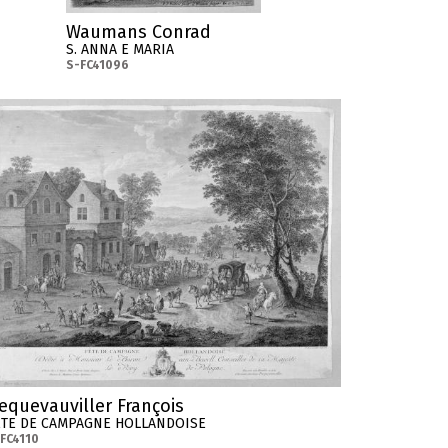
Waumans Conrad
S. ANNA E MARIA
S-FC41096
equevauviller François
ETE DE CAMPAGNE HOLLANDOISE
FC4110