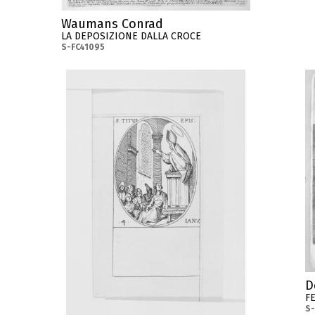
Waumans Conrad
LA DEPOSIZIONE DALLA CROCE
S-FC41095
D
F
S-