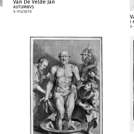
Van De Velde Jan
AUTUMNVS
S-FC41070
V
I 
S-