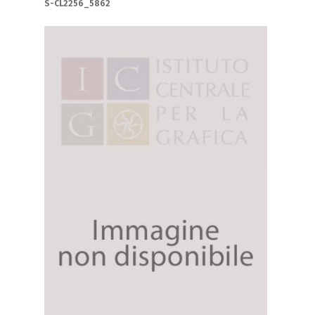
S-CL2256_5862