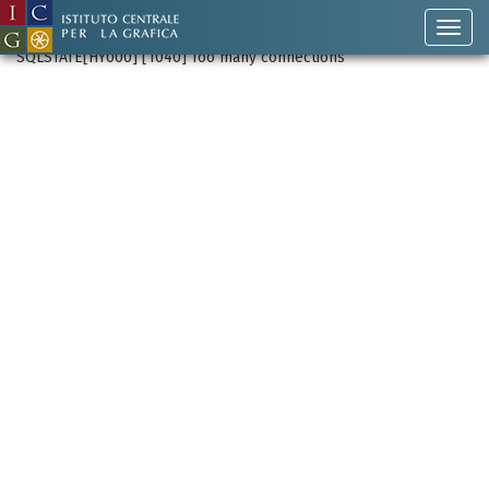
SQLSTATE[HY000] [1040] Too many connections