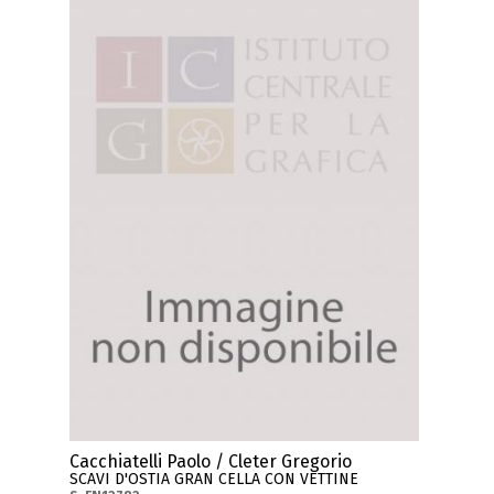
Cacchiatelli Paolo / Cleter Gregorio
SCAVI D'OSTIA GRAN CELLA CON VETTINE