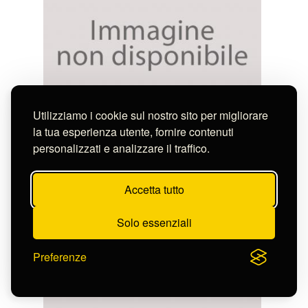
Utilizziamo i cookie sul nostro sito per migliorare
Anonimo
la tua esperienza utente, fornire contenuti
OSTIE
personalizzati e analizzare il traffico.
S-FN12806
Accetta tutto
Solo essenziali
Preferenze