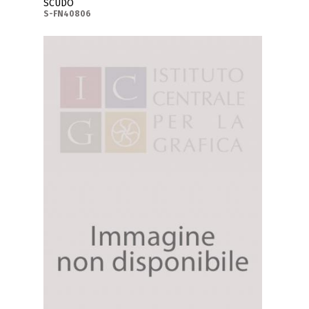
SCUDO
S-FN40806