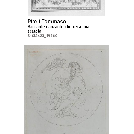
Piroli Tommaso
Baccante danzante che reca una
scatola
S-CL2423_19860