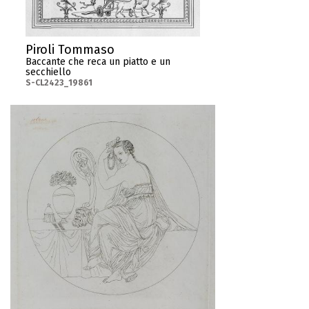
Piroli Tommaso
Baccante che reca un piatto e un
secchiello
S-CL2423_19861