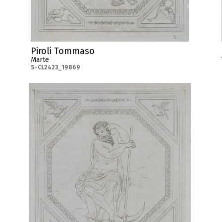
Piroli Tommaso
Marte
S-CL2423_19869