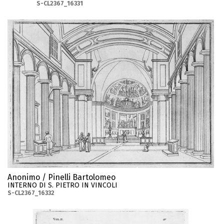
S-CL2367_16331
Anonimo / Pinelli Bartolomeo
INTERNO DI S. PIETRO IN VINCOLI
S-CL2367_16332