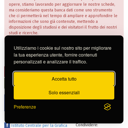
opere, stiamo lavorando per aggiornare le nostre schede,
ma consideriamo questa banca dati come uno strumento
che ci permetterà nel tempo di ampliare e approfondire le
informazioni che sono già contenute, mettendo a
disposizione degli studiosi e dei visitatori il frutto dei nostri
studi e ricerche.
Utilizziamo i cookie sul nostro sito per migliorare
Istituto Centrale per la Grafica
|
Richiesta di consultazione in
la tua esperienza utente, fornire contenuti
sala (ricercatori)
|
Crediti
|
Note legali e privacy
personalizzati e analizzare il traffico.
Accetta tutto
Solo essenziali
Preferenze
Condividere:
Istituto Centrale per la Grafica