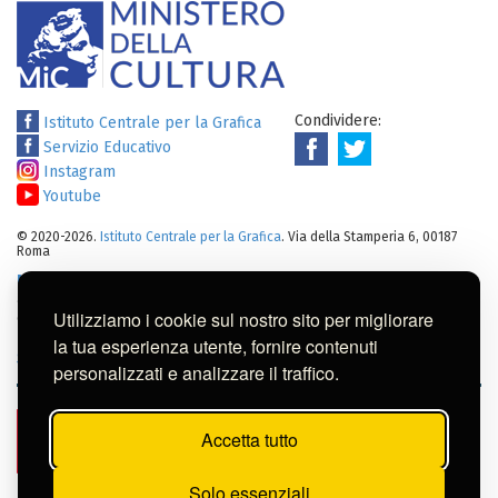
Condividere:
Istituto Centrale per la Grafica
Servizio Educativo
Instagram
Youtube
© 2020-2026.
Istituto Centrale per la Grafica
. Via della Stamperia 6, 00187
Roma
Note legali
:
Tutti i diritti sui cataloghi, sulle immagini, sui testi e/o su
altro materiale pubblicato su questo sito sono soggetti alle leggi sul
Utilizziamo i cookie sul nostro sito per migliorare
diritto di autore.
Per usi commerciali dei contenuti contattare l'Istituto:
ic-
la tua esperienza utente, fornire contenuti
gr@cultura.gov.it
personalizzati e analizzare il traffico.
Accetta tutto
Solo essenziali