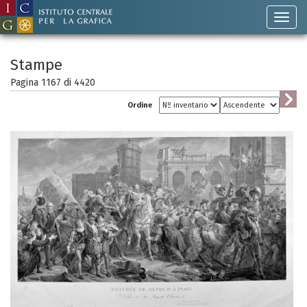
Stampe
Pagina 1167 di
4420
Ordine