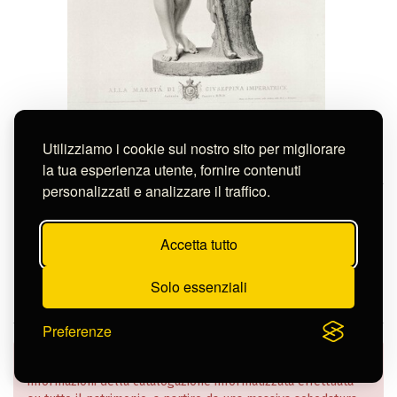
Balestra Angelo
PARIDE
Utilizziamo i cookie sul nostro sito per migliorare
S-FC51029
la tua esperienza utente, fornire contenuti
personalizzati e analizzare il traffico.
Continua nella pagina
Accetta tutto
Solo essenziali
Preferenze
Nella Banca Dati dell’Istituto sono confluiti dati e
informazioni della catalogazione informatizzata effettuata