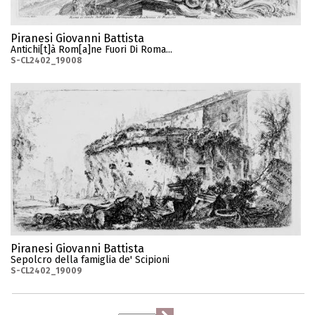
Piranesi Giovanni Battista
Antichi[t]à Rom[a]ne Fuori Di Roma...
S-CL2402_19008
Piranesi Giovanni Battista
Sepolcro della famiglia de' Scipioni
S-CL2402_19009