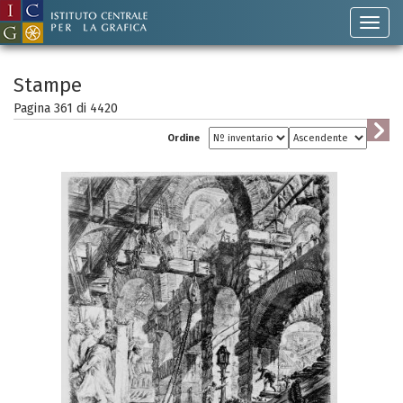
Stampe
Pagina 361 di
4420
Ordine