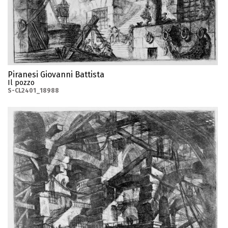
Piranesi Giovanni Battista
Il pozzo
S-CL2401_18988