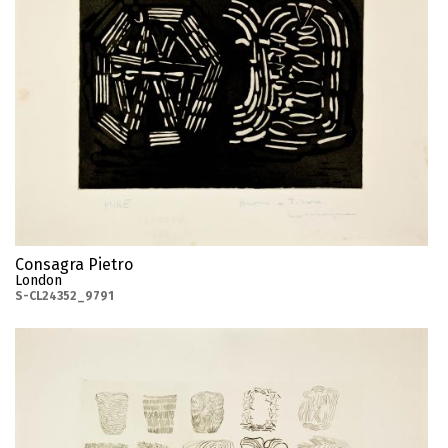
Consagra Pietro
London
S-CL24352_9791