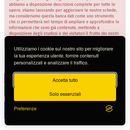
abbiamo a disposizione descrizioni complete per tutte le
opere, stiamo lavorando per aggiornare le nostre schede,
ma consideriamo questa banca dati come uno strumento
che ci permetterà nel tempo di ampliare e approfondire le
informazioni che sono già contenute, mettendo a
disposizione degli studiosi e dei visitatori il frutto dei nostri
studi e ricerche.
Utilizziamo i cookie sul nostro sito per migliorare
la tua esperienza utente, fornire contenuti
Istituto Centrale per la Grafica
|
Richiesta di consultazione in
personalizzati e analizzare il traffico.
sala (ricercatori)
|
Crediti
|
Note legali e privacy
Accetta tutto
Solo essenziali
Preferenze