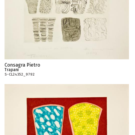
Consagra Pietro
Trapani
S-CL24352_9792