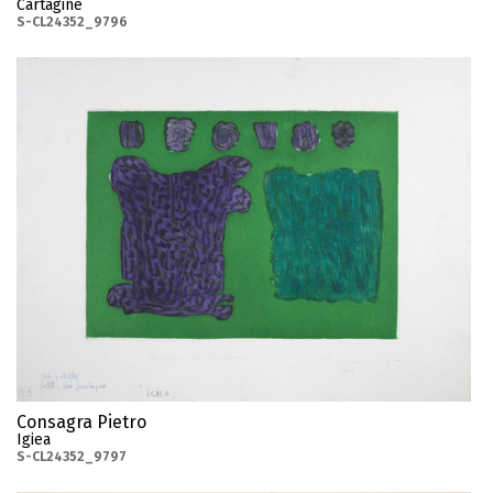
Cartagine
S-CL24352_9796
Consagra Pietro
Igiea
S-CL24352_9797