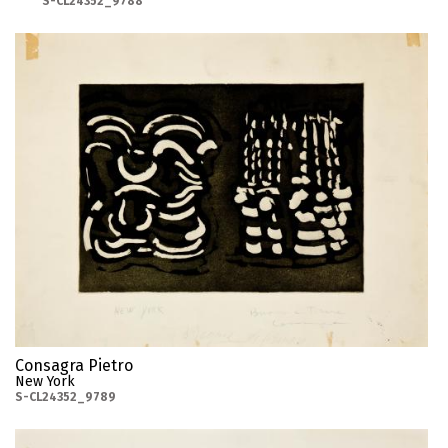
S-CL24352_9788
Consagra Pietro
New York
S-CL24352_9789