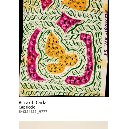
Accardi Carla
Capriccio
S-CL24352_9777