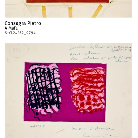
Consagra Pietro
A Mafai
S-CL24352_9794