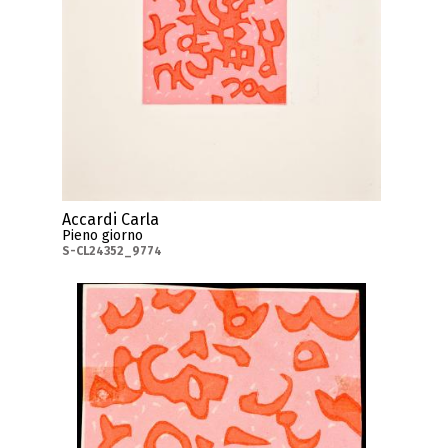
Accardi Carla
Pieno giorno
S-CL24352_9774