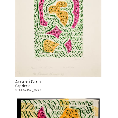
Accardi Carla
Capriccio
S-CL24352_9776