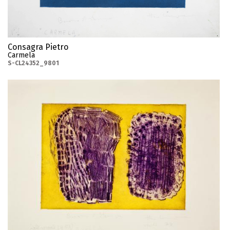
Consagra Pietro
Carmela
S-CL24352_9801