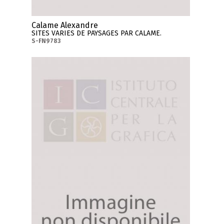
Calame Alexandre
SITES VARIES DE PAYSAGES PAR CALAME.
S-FN9783