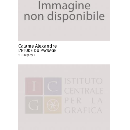
Calame Alexandre
L'ETUDE DU PAYSAGE
S-FN9795