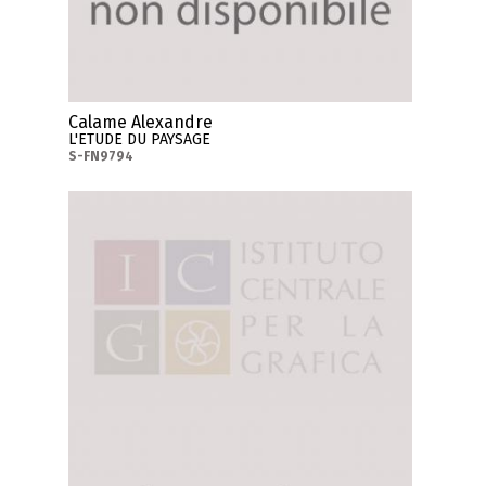
Calame Alexandre
L'ETUDE DU PAYSAGE
S-FN9794