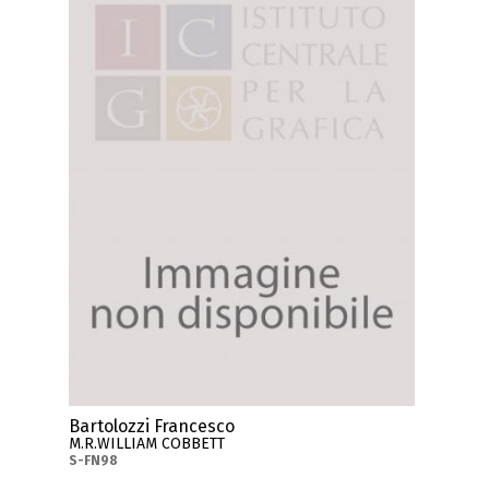
Bartolozzi Francesco
M.R.WILLIAM COBBETT
S-FN98