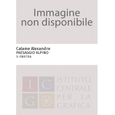
Calame Alexandre
PAESAGGIO ALPINO
S-FN9786