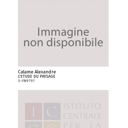
Calame Alexandre
L'ETUDE DU PAYSAGE
S-FN9797