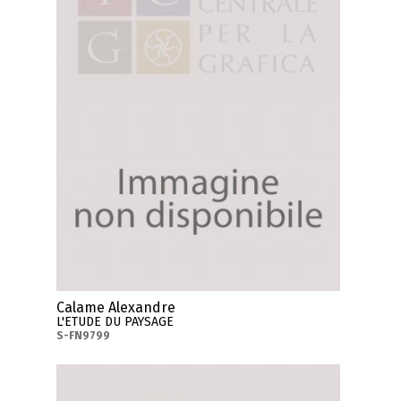
Calame Alexandre
L'ETUDE DU PAYSAGE
S-FN9799