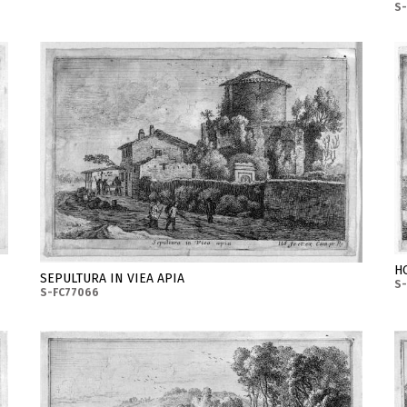
S
H
SEPULTURA IN VIEA APIA
S
S-FC77066