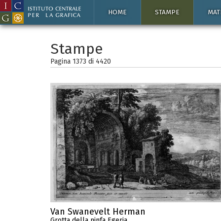
HOME
STAMPE
MAT
Stampe
Pagina 1373 di
4420
Van Swanevelt Herman
Grotta della ninfa Egeria