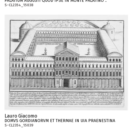
PALATIUM AUGUSTI QUOD IPSE IN MONTE PALATINO ..
S-CL2354_15038
Lauro Giacomo
DOMVS GORDIANORVM ET THERMAE IN UIA PRAENESTINA
S-CL2354_15039