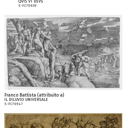
QVIS VT DEVS
S-FC70939
Franco Battista (attribuito a)
IL DILUVIO UNIVERSALE
S-FC70947