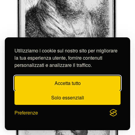
Utilizziamo i cookie sul nostro sito per migliorare
la tua esperienza utente, fornire contenuti
Piaggio Giuseppe
personalizzati e analizzare il traffico.
UOMO CON BARBA E BAFFI E CHE INDOSSA UN'
ORNATA ACCONCIATURA
S-FC72544
Accetta tutto
Solo essenziali
Preferenze