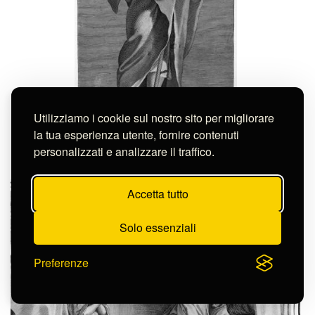
Utilizziamo i cookie sul nostro sito per migliorare
la tua esperienza utente, fornire contenuti
Anonimo
S.PHILIPPVS.
personalizzati e analizzare il traffico.
S-FN13749
Accetta tutto
Solo essenziali
Preferenze