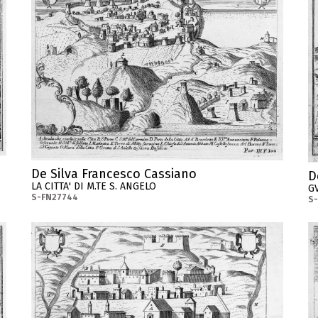
De Silva Francesco Cassiano
D
LA CITTA' DI M.TE S. ANGELO
G
S-FN27744
S