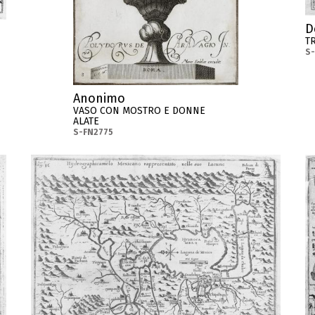
D
T
S
Anonimo
VASO CON MOSTRO E DONNE
ALATE
S-FN2775