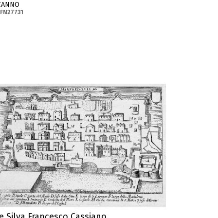
CANNO
FN27731
e Silva Francesco Cassiano