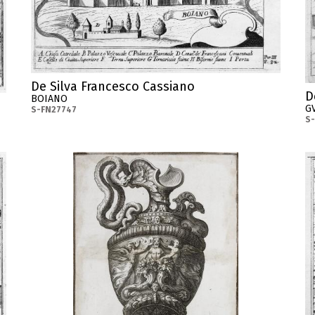
De Silva Francesco Cassiano
D
BOIANO
G
S-FN27747
S