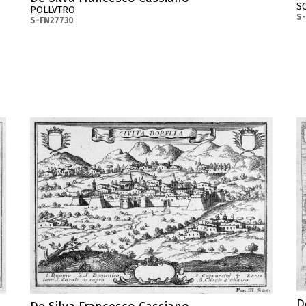
S
POLLVTRO
S-
S-FN27730
D