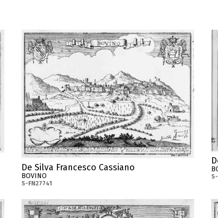
D
De Silva Francesco Cassiano
B
BOVINO
S
S-FN27741