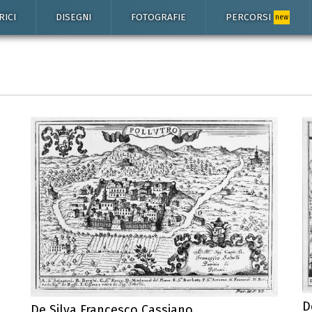
RICI
DISEGNI
FOTOGRAFIE
PERCORSI
new
D
De Silva Francesco Cassiano