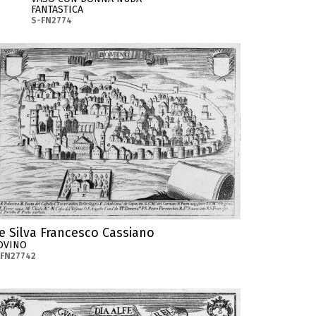
FANTASTICA
S-FN2774
e Silva Francesco Cassiano
OVINO
-FN27742