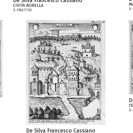
De Silva Francesco Cassiano
M
CIVITA BORELLA
S
S-FN27733
D
T
S-
De Silva Francesco Cassiano