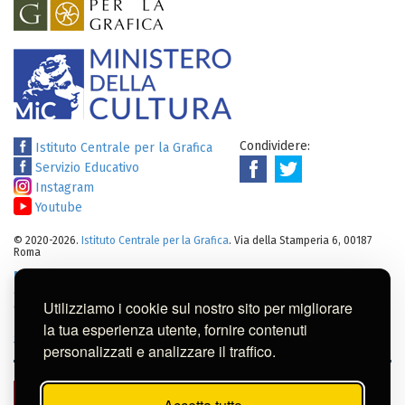
Condividere:
Istituto Centrale per la Grafica
Servizio Educativo
Instagram
Youtube
© 2020-2026.
Istituto Centrale per la Grafica
. Via della Stamperia 6, 00187
Roma
Note legali
:
Tutti i diritti sui cataloghi, sulle immagini, sui testi e/o su
altro materiale pubblicato su questo sito sono soggetti alle leggi sul
Utilizziamo i cookie sul nostro sito per migliorare
diritto di autore.
Per usi commerciali dei contenuti contattare l'Istituto:
ic-
la tua esperienza utente, fornire contenuti
gr@cultura.gov.it
personalizzati e analizzare il traffico.