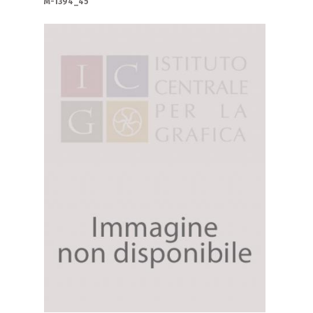
M-1394_45