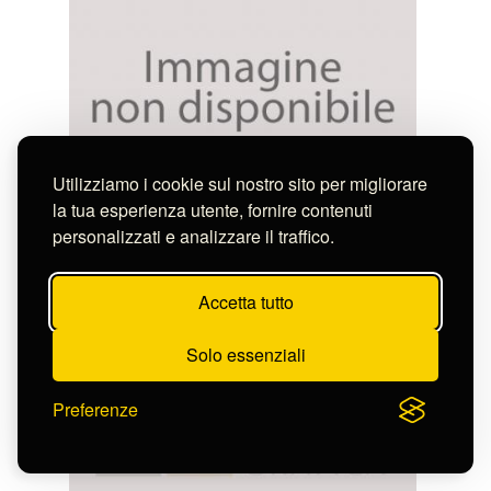
Utilizziamo i cookie sul nostro sito per migliorare
la tua esperienza utente, fornire contenuti
Feoli Vincenzo
personalizzati e analizzare il traffico.
DV TEMPLE DE LA CONCORDE A ROME
M-1394_49
Accetta tutto
Solo essenziali
Preferenze