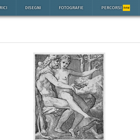
RICI
DISEGNI
FOTOGRAFIE
PERCORSI
new