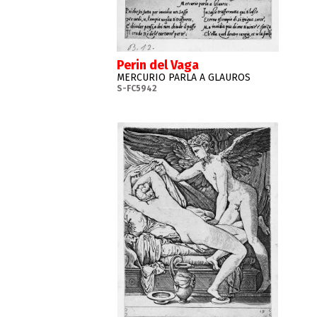
Perin del Vaga
MERCURIO PARLA A GLAUROS
S-FC5942