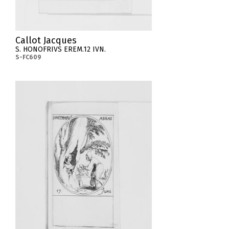
Callot Jacques
S. HONOFRIVS EREM.12 IVN.
S-FC609