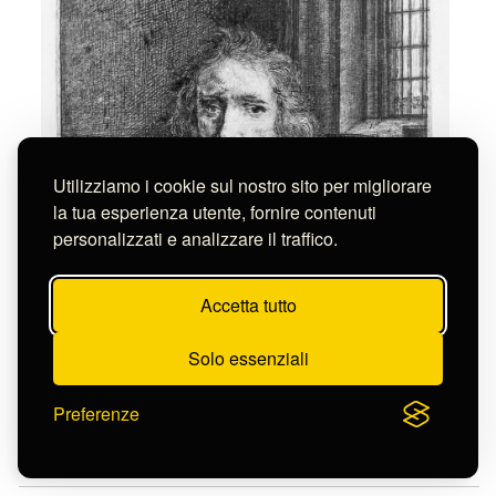
Utilizziamo i cookie sul nostro sito per migliorare
la tua esperienza utente, fornire contenuti
personalizzati e analizzare il traffico.
Accetta tutto
Solo essenziali
Preferenze
Rembrandt
RITRATTO DI THOMAS JACOBSZ HAARING IL GIOVANE
S-FC76267