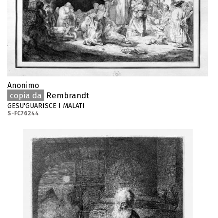
Anonimo
copia da
Rembrandt
GESU'GUARISCE I MALATI
S-FC76244