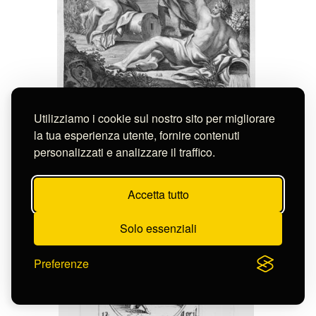
Farjat Benoit
Utilizziamo i cookie sul nostro sito per migliorare
SCENA ALLEGORICA
S-FC53099
la tua esperienza utente, fornire contenuti
personalizzati e analizzare il traffico.
Accetta tutto
Solo essenziali
Preferenze