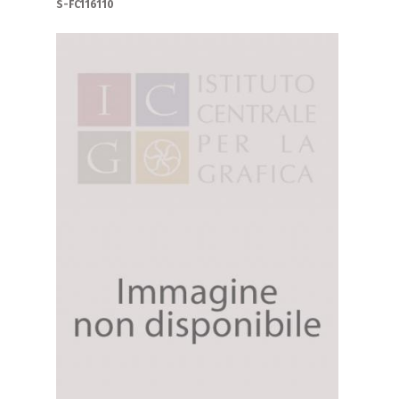
S-FC116110