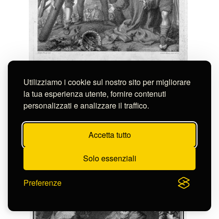
Faucci Carlo
Utilizziamo i cookie sul nostro sito per migliorare
MARTIRIO DI S. ANDREA
la tua esperienza utente, fornire contenuti
S-FC49839
personalizzati e analizzare il traffico.
Accetta tutto
Solo essenziali
Preferenze